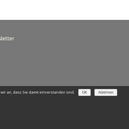
sletter
ir an, dass Sie damit einverstanden sind.
OK
Ablehnen